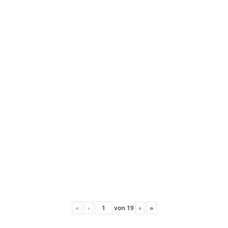
«
‹
von
19
›
»