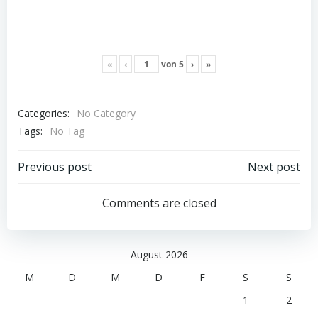
«
‹
von
5
›
»
Categories:
No Category
Tags:
No Tag
Post
Post
Previous post
Next post
navigation
navigation
Comments are closed
August 2026
M
D
M
D
F
S
S
1
2