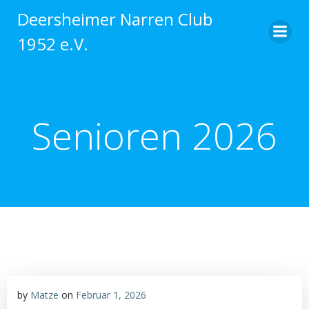
Zum
Deersheimer Narren Club
Inhalt
1952 e.V.
springen
Senioren 2026
by
Matze
on
Februar 1, 2026