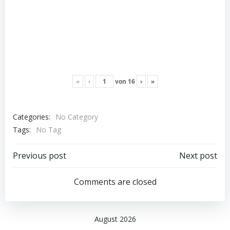
«
‹
von
16
›
»
Categories:
No Category
Tags:
No Tag
Post
Post
Previous post
Next post
navigation
navigation
Comments are closed
August 2026