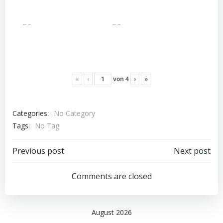
«
‹
von
4
›
»
Categories:
No Category
Tags:
No Tag
Post
Post
Previous post
Next post
navigation
navigation
Comments are closed
August 2026